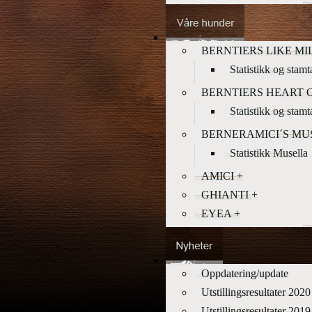
BERNTIERS LIKE MI
Statistikk og stamt
BERNTIERS HEART 
Statistikk og stam
BERNERAMICI´S MU
Statistikk Musella
AMICI +
GHIANTI +
EYEA +
Oppdatering/update
Utstillingsresultater 2020
Utstillingsresultater 2019