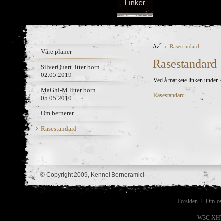
Avl
Rasestandard
Våre planer
Rasestandard
SilverQuart litter born
02.05.2019
Ved å markere linken under 
MaGhi-M litter born
Rasestandard
05.05.2010
Om berneren
Rasestandard
© Copyright 2009, Kennel Berneramici
Forsiden
l
Om-o
W3C XHT