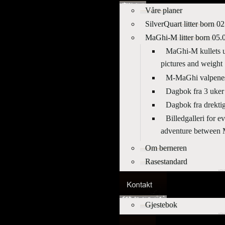
Våre planer
SilverQuart litter born 0
MaGhi-M litter born 05.
MaGhi-M kullets ut
pictures and weight
M-MaGhi valpenes
Dagbok fra 3 uker 
Dagbok fra drektig
Billedgalleri for 
adventure betwee
Om berneren
Rasestandard
Gjestebok