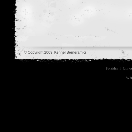
© Copyright 2009, Kennel Berneramici
Forsiden
l
Om-o
W3C