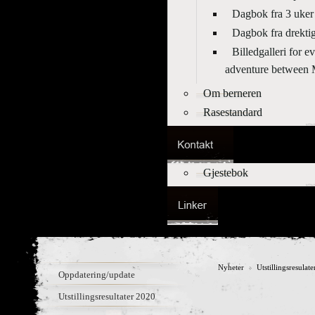
Dagbok fra 3 uker 
Dagbok fra drektig
Billedgalleri for 
adventure betwee
Om berneren
Rasestandard
Gjestebok
Nyheter
Utstillingsresulat
Oppdatering/update
Utstillingsresultater 2020