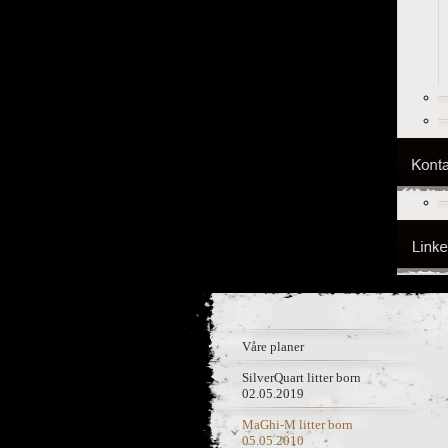
Våre planer
SilverQuart litter born
02.05.2019
MaGhi-M litter born
05.05.2010