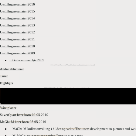
Utstillingsresultater 2016
Utstillingsresultater 2015
Utstillingsresultater 2014
Utstillingsresultater 2013
Utstillingsresultater 2012
Utstillingsresultater 2011
Utstillingsresultater 2010
Utstillingsresultater 2009
Gode minner før 2009
Andre aktiviterer
Turer
Highligts
Våre planer
SilverQuart litter born 02.05.2019
MaGhi-M litter born 05.05.2010
MaGhi-M kullets utvikling i bilder og vekt / The litters development in pictures and we
M-MaGhi valpenes egne sider /Puppys own pages