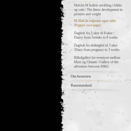
MaGhi-M kullets utvikling i bilder
og vekt / The litters development in
pictures and weight
M-MaGhi valpenes egne sider
/Puppys own pages
Dagbok fra 3 uker til 8 uker /
Diarry from 3weeks to 8 weeks
Dagbok fra drektighet til 3 uker
/Diary from pregnacy to 3 weeks
Billedgalleri for eventyret mellom
Maxi og Ghianti / Gallery of the
adventure between M&G
Om berneren
Rasestandard