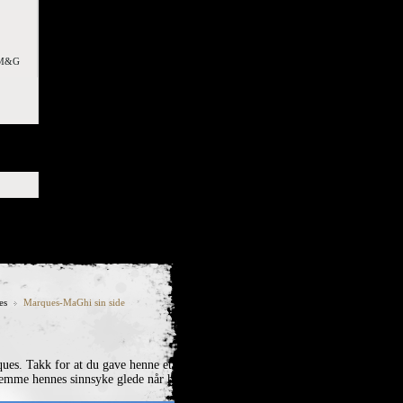
n M&G
es
Marques-MaGhi sin side
ques. Takk for at du gave henne et
 glemme hennes sinnsyke glede når hun